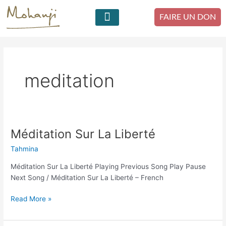
Skip
to
FAIRE UN DON
content
La Fondation Mohanji
Contactez-nous
meditation
Méditation Sur La Liberté
Méditation
Sur
Tahmina
La
Liberté
Méditation Sur La Liberté Playing Previous Song Play Pause
Next Song / Méditation Sur La Liberté – French
Read More »